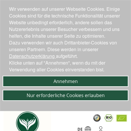
Wir verwenden auf unserer Webseite Cookies. Einige
Cookies sind für die technische Funktionalität unserer
Website unbedingt erforderlich, andere sollen das
Nutzererlebnis unserer Besucher verbessern und uns
helfen, die Inhalte unserer Seite zu optimieren.
Dazu verwenden wir auch Drittanbieter-Cookies von
unseren Partnern. Diese werden in unserer
Datenschutzerklärung
aufgeführt.
Klicke unten auf "Annehmen", wenn du mit der
Verwendung aller Cookies einverstanden bist.
Annehmen
Nur erforderliche Cookies erlauben
DE