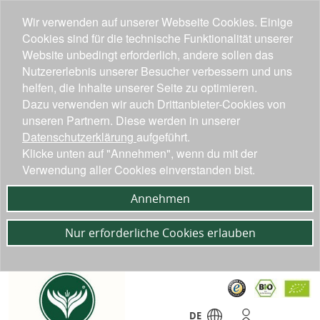
Wir verwenden auf unserer Webseite Cookies. Einige
Cookies sind für die technische Funktionalität unserer
Website unbedingt erforderlich, andere sollen das
Nutzererlebnis unserer Besucher verbessern und uns
helfen, die Inhalte unserer Seite zu optimieren.
Dazu verwenden wir auch Drittanbieter-Cookies von
unseren Partnern. Diese werden in unserer
Datenschutzerklärung
aufgeführt.
Klicke unten auf "Annehmen", wenn du mit der
Verwendung aller Cookies einverstanden bist.
Annehmen
Nur erforderliche Cookies erlauben
DE