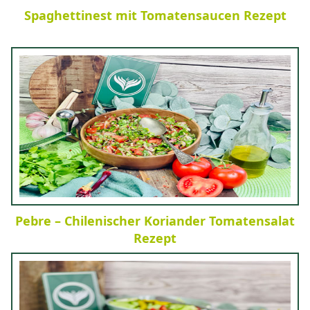
Spaghettinest mit Tomatensaucen Rezept
Pebre – Chilenischer Koriander Tomatensalat
Rezept