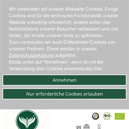
Wir verwenden auf unserer Webseite Cookies. Einige
Cookies sind für die technische Funktionalität unserer
Website unbedingt erforderlich, andere sollen das
Nutzererlebnis unserer Besucher verbessern und uns
helfen, die Inhalte unserer Seite zu optimieren.
Dazu verwenden wir auch Drittanbieter-Cookies von
unseren Partnern. Diese werden in unserer
Datenschutzerklärung
aufgeführt.
Klicke unten auf "Annehmen", wenn du mit der
Verwendung aller Cookies einverstanden bist.
Annehmen
Nur erforderliche Cookies erlauben
DE