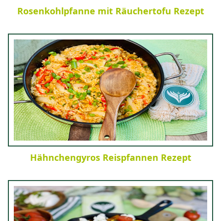
Rosenkohlpfanne mit Räuchertofu Rezept
Hähnchengyros Reispfannen Rezept