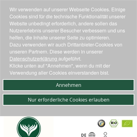
Wir verwenden auf unserer Webseite Cookies. Einige
Cookies sind für die technische Funktionalität unserer
Website unbedingt erforderlich, andere sollen das
Nutzererlebnis unserer Besucher verbessern und uns
helfen, die Inhalte unserer Seite zu optimieren.
Dazu verwenden wir auch Drittanbieter-Cookies von
unseren Partnern. Diese werden in unserer
Datenschutzerklärung
aufgeführt.
Klicke unten auf "Annehmen", wenn du mit der
Verwendung aller Cookies einverstanden bist.
Annehmen
Nur erforderliche Cookies erlauben
DE