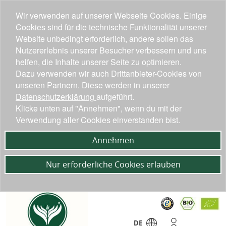
Wir verwenden auf unserer Webseite Cookies. Einige
Cookies sind für die technische Funktionalität unserer
Website unbedingt erforderlich, andere sollen das
Nutzererlebnis unserer Besucher verbessern und uns
helfen, die Inhalte unserer Seite zu optimieren.
Dazu verwenden wir auch Drittanbieter-Cookies von
unseren Partnern. Diese werden in unserer
Datenschutzerklärung
aufgeführt.
Klicke unten auf "Annehmen", wenn du mit der
Verwendung aller Cookies einverstanden bist.
Annehmen
Nur erforderliche Cookies erlauben
DE